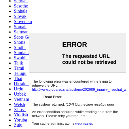
Serbian
Sesotho
Sinhala
Slovak
Slovenian
Somali
Samoan
Scots Gaelic
Shona
Sindhi
Sundanese
Swahili
Tajik
Tamil
Telugu
Thai
Ukrainian
Urdu
Uzbek
Vietnamese
Welsh
Xhosa
Yiddish
Yoruba
Zulu