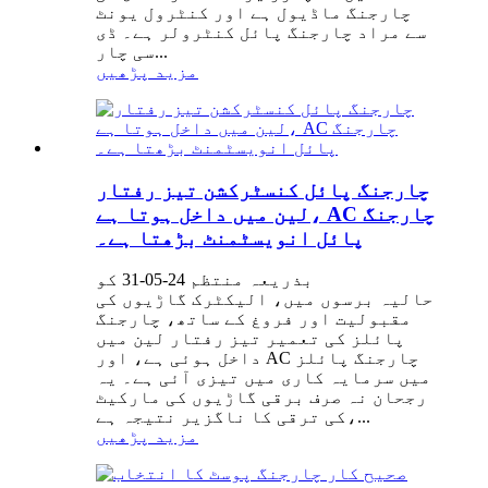
چارجنگ ماڈیول ہے اور کنٹرول یونٹ
سے مراد چارجنگ پائل کنٹرولر ہے۔ ڈی
سی چار...
مزید پڑھیں
چارجنگ پائل کنسٹرکشن تیز رفتار
لین میں داخل ہوتا ہے، AC چارجنگ
پائل انویسٹمنٹ بڑھتا ہے۔
بذریعہ منتظم 24-05-31 کو
حالیہ برسوں میں، الیکٹرک گاڑیوں کی
مقبولیت اور فروغ کے ساتھ، چارجنگ
پائلز کی تعمیر تیز رفتار لین میں
داخل ہوئی ہے، اور AC چارجنگ پائلز
میں سرمایہ کاری میں تیزی آئی ہے۔ یہ
رجحان نہ صرف برقی گاڑیوں کی مارکیٹ
کی ترقی کا ناگزیر نتیجہ ہے،...
مزید پڑھیں