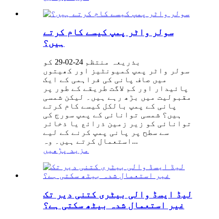
سولر واٹر پمپ کیسے کام کرتے
ہیں؟
بذریعہ منتظم 24-02-29 کو
سولر واٹر پمپ کمیونٹیز اور کھیتوں
میں صاف پانی کی فراہمی کے ایک
پائیدار اور کم لاگت طریقے کے طور پر
مقبولیت میں بڑھ رہے ہیں۔ لیکن شمسی
پانی کے پمپ بالکل کیسے کام کرتے
ہیں؟ شمسی توانائی کے پمپ سورج کی
توانائی کو زیر زمین ذرائع یا ذخائر
سے سطح پر پانی پمپ کرنے کے لیے
استعمال کرتے ہیں۔ وہ...
مزید پڑھیں
لیڈ ایسڈ والی بیٹری کتنی دیر تک
غیر استعمال شدہ بیٹھ سکتی ہے؟