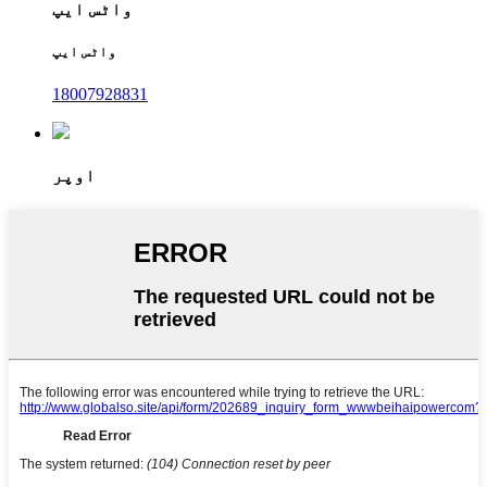
واٹس ایپ
واٹس ایپ
18007928831
اوپر