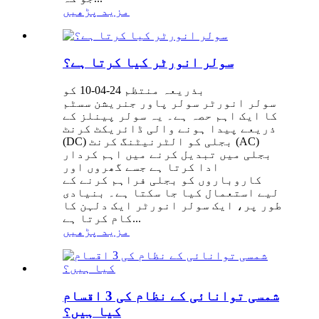
مزید پڑھیں
سولر انورٹر کیا کرتا ہے؟
بذریعہ منتظم 24-04-10 کو
سولر انورٹر سولر پاور جنریشن سسٹم
کا ایک اہم حصہ ہے۔ یہ سولر پینلز کے
ذریعے پیدا ہونے والی ڈائریکٹ کرنٹ
(DC) بجلی کو الٹرنیٹنگ کرنٹ (AC)
بجلی میں تبدیل کرنے میں اہم کردار
ادا کرتا ہے جسے گھروں اور
کاروباروں کو بجلی فراہم کرنے کے
لیے استعمال کیا جا سکتا ہے۔ بنیادی
طور پر، ایک سولر انورٹر ایک دلہن کا
کام کرتا ہے...
مزید پڑھیں
شمسی توانائی کے نظام کی 3 اقسام
کیا ہیں؟