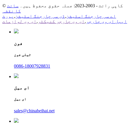
© کاپی رائٹ - 2003-2023: جملہ حقوق محفوظ ہیں۔
سائٹ
کا نقشہ
اے سی چارجنگ اسٹیشن
,
ڈی سی چارجنگ اسٹیشن
,
پورٹ
ایبل ای وی چارجر
,
ای وی چارجر کنیکٹر
,
ای وی لوازمات
فون
ٹیلی فون
0086-18007928831
ای میل
ای میل
sales@chinabeihai.net