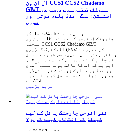
آل ان ون CCS1 CCS2 Chademo
GB/T الیکٹرک کار ای وی چارجر
اسٹیشن: پلگ اینڈ پلے، موثر اور
فوری
بذریعہ منتظم 24-12-10 کو
آل اِن ون DC چارجنگ اسٹیشن کے فوائد
ملحقہ CCS1 CCS2 Chademo GB/T
الیکٹرک گاڑیوں (EVs) کی تیزی سے
بدلتی ہوئی دنیا میں، جس طرح سے ہم ان
کو چارج کرتے ہیں اس کے لیے یہ واقعی
اہم ہے کہ اس کا مالک ہونا کتنا آسان
اور عملی ہے۔ ایک زبردست نیا آئیڈیا
جو بہت زیادہ توجہ حاصل کر رہا ہے وہ
ہے All-i...
مزید پڑھیں
نئی انرجی چارجنگ پائل کے لیے
کیبلز کا انتخاب کیسے کریں؟
بذریعہ منتظم 24-07-04 کو