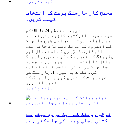
صحیح کار چارجنگ پوسٹ کا انتخاب
کیسے کریں۔
بذریعہ منتظم 24-05-08 کو
جیسے جیسے الیکٹرک گاڑیوں کی تعداد
میں اضافہ ہوتا ہے، اسی طرح چارجنگ
کے ڈھیروں کی مانگ بھی بڑھ جاتی ہے۔
الیکٹرک گاڑیوں کے استعمال اور
چارجنگ کے تجربے کے لیے صحیح چارجنگ
پائل کا انتخاب بہت ضروری ہے۔ صحیح
چارجنگ پوسٹ کو منتخب کرنے کے لیے
کچھ نکات یہ ہیں۔ 1. چارجنگ کی
ضروریات کا تعین کریں۔ چارجنگ کے
ڈھیر آتے ہیں...
مزید پڑھیں
فوٹو وولٹک کے ایک مربع میٹر سے
کتنی بجلی پیدا کی جا سکتی ہے۔