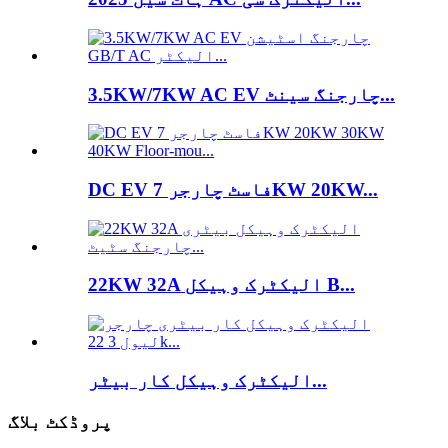
3.5KW/7KW AC EV چارجنگ سینٹ...
DC EV فاسٹ چارجر 7KW 20KW...
22KW 32A الیکٹرک وہیکل B...
الیکٹرک وہیکل کار بیٹر...
پروڈکٹ بلاگ