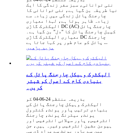
نئی توانائی، سبز سفر زندگی کا ایک
نیا طریقہ بن گیا ہے، نئی توانائی کا
چارجنگ پائل زندگی میں زیادہ سے
زیادہ ظاہر ہوتا ہے، لہذا معیاری
الیکٹرک گاڑی DC (AC) چارجنگ پائل
کیبل چارجنگ پائل کا "دل" بن گیا ہے۔
معیاری الیکٹرک گاڑی DC چارجنگ
پائل کو عام طور پر کہا جاتا ہے ...
مزید پڑھیں
الیکٹرک وہیکل چارجنگ پائل کے
بنیادی کام کے اصول کو شیئر
کریں۔
بذریعہ منتظم 24-06-04 کو
الیکٹرک وہیکل چارجنگ پائل کی
بنیادی ترتیب پاور یونٹ، کنٹرول
یونٹ، میٹرنگ یونٹ، چارجنگ
انٹرفیس، پاور سپلائی انٹرفیس اور
ہیومن مشین انٹرفیس وغیرہ ہیں، جن
میں سے پاور یونٹ سے مراد ڈی سی