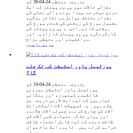
بذریعہ منتظم 24-04-30 کو
مثالی حالات میں پی وی پینلز کے ایک
مربع میٹر سے پیدا ہونے والی بجلی کی
مقدار مختلف عوامل سے متاثر ہوگی،
بشمول سورج کی روشنی کی شدت، سورج کی
روشنی کا دورانیہ، پی وی پینلز کی
کارکردگی، پی وی پینلز کا زاویہ اور
واقفیت، اور محیطی مزاج...
مزید پڑھیں
پورٹیبل پاور اسٹیشن کب تک چلے
گا؟
بذریعہ منتظم 24-04-19 کو
پورٹیبل پاور اسٹیشن بیرونی
شائقین، کیمپرز، اور ہنگامی
تیاریوں کے لیے ایک لازمی ذریعہ بن
چکے ہیں۔ یہ کمپیکٹ آلات الیکٹرانک
آلات کو چارج کرنے، چھوٹے آلات چلانے،
اور یہاں تک کہ بنیادی طبی آلات کو
طاقت دینے کے لیے قابل اعتماد طاقت
فراہم کرتے ہیں۔ تاہم، ایک عام سوال
جو کہ...