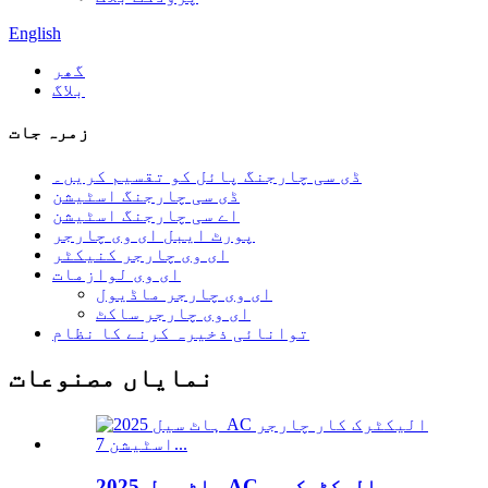
English
گھر
بلاگ
زمرہ جات
ڈی سی چارجنگ پائل کو تقسیم کریں۔
ڈی سی چارجنگ اسٹیشن
اے سی چارجنگ اسٹیشن
پورٹ ایبل ای وی چارجر
ای وی چارجر کنیکٹر
ای وی لوازمات
ای وی چارجر ماڈیول
ای وی چارجر ساکٹ
توانائی ذخیرہ کرنے کا نظام
نمایاں مصنوعات
2025 ہاٹ سیل AC الیکٹرک سی...