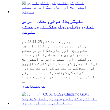
انٹیگریٹڈ فوٹوولٹک، انرجی
اسٹوریج اور چارجنگ انرجی سسٹم
سلوشن
بذریعہ منتظم 25-11-28 کو
ہمارا مربوط فوٹو وولٹک، انرجی
اسٹوریج، اور چارجنگ انرجی سسٹم
سلوشن ای وی چارجنگ پائلز، فوٹو
وولٹکس، اور بیٹری انرجی اسٹوریج
ٹیکنالوجیز کو ملا کر الیکٹرک گاڑیوں
کی رینج کی پریشانی کو ذہانت سے دور
کرنے کی کوشش کرتا ہے۔ یہ برقی
گاڑیوں کے لیے سبز سفر کو فروغ دیتا
ہے...
مزید پڑھیں