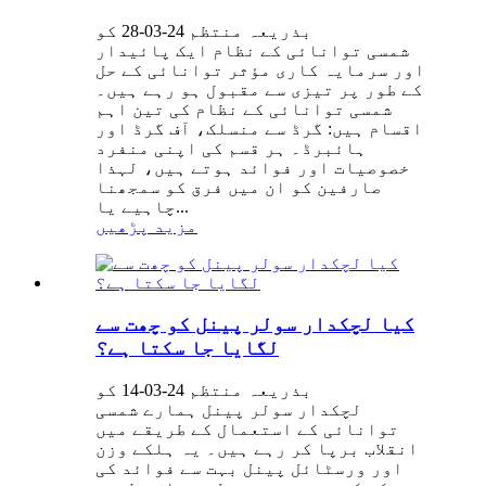
بذریعہ منتظم 24-03-28 کو
شمسی توانائی کے نظام ایک پائیدار
اور سرمایہ کاری مؤثر توانائی کے حل
کے طور پر تیزی سے مقبول ہو رہے ہیں۔
شمسی توانائی کے نظام کی تین اہم
اقسام ہیں: گرڈ سے منسلک، آف گرڈ اور
ہائبرڈ۔ ہر قسم کی اپنی منفرد
خصوصیات اور فوائد ہوتے ہیں، لہذا
صارفین کو ان میں فرق کو سمجھنا
چاہیے یا...
مزید پڑھیں
کیا لچکدار سولر پینل کو چھت سے
لگایا جا سکتا ہے؟
بذریعہ منتظم 24-03-14 کو
لچکدار سولر پینل ہمارے شمسی
توانائی کے استعمال کے طریقے میں
انقلاب برپا کر رہے ہیں۔ یہ ہلکے وزن
اور ورسٹائل پینل بہت سے فوائد کی