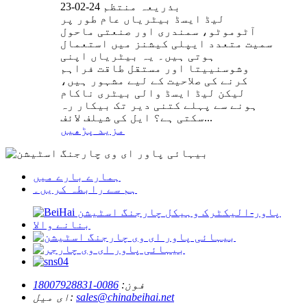
بذریعہ منتظم 24-02-23
لیڈ ایسڈ بیٹریاں عام طور پر
آٹوموٹو، سمندری اور صنعتی ماحول
سمیت متعدد ایپلی کیشنز میں استعمال
ہوتی ہیں۔ یہ بیٹریاں اپنی
وشوسنییتا اور مستقل طاقت فراہم
کرنے کی صلاحیت کے لیے مشہور ہیں،
لیکن لیڈ ایسڈ والی بیٹری ناکام
ہونے سے پہلے کتنی دیر تک بیکار رہ
سکتی ہے؟ ایل کی شیلف لائف...
مزید پڑھیں
ہمارے بارے میں
ہم سے رابطہ کریں۔
فون:
0086-18007928831
sales@chinabeihai.net
ای میل: