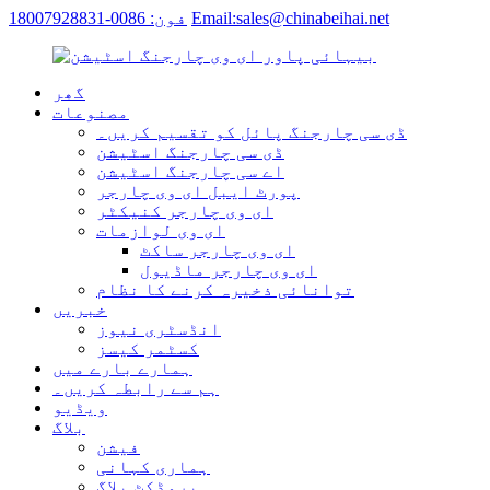
Email:sales@chinabeihai.net
فون: 0086-18007928831
گھر
مصنوعات
ڈی سی چارجنگ پائل کو تقسیم کریں۔
ڈی سی چارجنگ اسٹیشن
اے سی چارجنگ اسٹیشن
پورٹ ایبل ای وی چارجر
ای وی چارجر کنیکٹر
ای وی لوازمات
ای وی چارجر ساکٹ
ای وی چارجر ماڈیول
توانائی ذخیرہ کرنے کا نظام
خبریں
انڈسٹری نیوز
کسٹمر کیسز
ہمارے بارے میں
ہم سے رابطہ کریں۔
ویڈیو
بلاگ
فیشن
ہماری کہانی
پروڈکٹ بلاگ