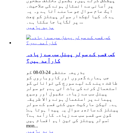
پیشکش کرتے ہیں، بشمول مختلف سطحوں
پر آسانی سے انسٹال ہونے کی صلاحیت۔
ایک عام سوال جو سامنے آتا ہے وہ یہ
ہے کہ کیا لچکدار سولر پینلز کو چھت
پر لگایا جا سکتا ہے۔ ...
مزید پڑھیں
کس قسم کے سولر پینل سب سے زیادہ
کارآمد ہیں؟
بذریعہ منتظم 24-03-08 کو
جب ہمارے گھروں اور کاروباروں کو
طاقت دینے کے لیے سورج کی توانائی کو
استعمال کرنے کی بات آتی ہے، تو سولر
پینل سب سے زیادہ مقبول اور وسیع
پیمانے پر استعمال ہونے والا طریقہ
ہے۔ لیکن مارکیٹ میں کئی قسم کے سولر
پینلز کے ساتھ، سوال یہ پیدا ہوتا ہے:
کون سی قسم سب سے زیادہ کارآمد ہے؟
سولر پینلز کی تین اہم اقسام ہیں:
mon...
مزید پڑھیں