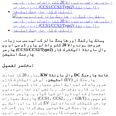
پبلک پارکنگ اور شاپنگ مالز کے لیے سب سے زیادہ
فروخت ہونے والا 20 کلو واٹ لو پاور ڈی سی ای وی
چارجر (CCS1/CCS2/Type2) وال ماونٹڈ الیکٹرک کار
چارجنگ اسٹیشن
مختصر تفصیل:
KW وال ماونٹڈ DC فاسٹ چارجنگ
ہمارے 20 کا تعارف
اسٹیشن
، آپ کی الیکٹرک گاڑی (EV) چارجنگ کی
ضروریات کے لیے ایک اعلیٰ معیار کا، کمپیکٹ، اور
سرمایہ کاری مؤثر حل۔ رہائشی اور تجارتی دونوں
استعمال کے لیے ڈیزائن کیا گیا، یہ چارجر متعدد
چارجنگ معیارات (CCS1، CCS2، اور GB/T) کو سپورٹ
کرتا ہے اور ایک ہی EV چارجر کنیکٹر کے ساتھ تیز
رفتار چارجنگ کی صلاحیتیں پیش کرتا ہے۔ گھر کے
گیراجوں، چھوٹے کاروباروں، اور عوامی ای وی