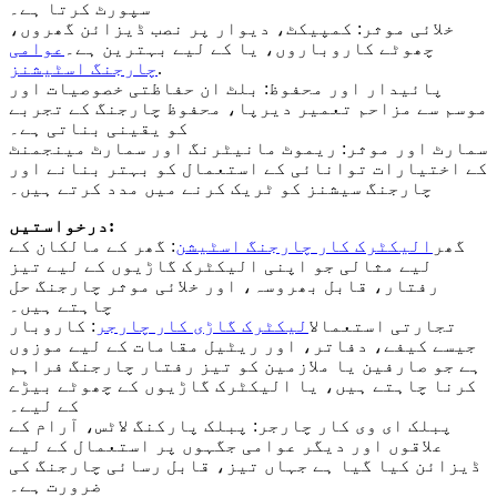
سپورٹ کرتا ہے۔
خلائی موثر: کمپیکٹ، دیوار پر نصب ڈیزائن گھروں،
چھوٹے کاروباروں، یا کے لیے بہترین ہے۔
عوامی
.
چارجنگ اسٹیشنز
پائیدار اور محفوظ: بلٹ ان حفاظتی خصوصیات اور
موسم سے مزاحم تعمیر دیرپا، محفوظ چارجنگ کے تجربے
کو یقینی بناتی ہے۔
سمارٹ اور موثر: ریموٹ مانیٹرنگ اور سمارٹ مینجمنٹ
کے اختیارات توانائی کے استعمال کو بہتر بنانے اور
چارجنگ سیشنز کو ٹریک کرنے میں مدد کرتے ہیں۔
درخواستیں:
گھر
الیکٹرک کار چارجنگ اسٹیشن
: گھر کے مالکان کے
لیے مثالی جو اپنی الیکٹرک گاڑیوں کے لیے تیز
رفتار، قابل بھروسہ، اور خلائی موثر چارجنگ حل
چاہتے ہیں۔
تجارتی استعمال
الیکٹرک گاڑی کار چارجر
: کاروبار
جیسے کیفے، دفاتر، اور ریٹیل مقامات کے لیے موزوں
ہے جو صارفین یا ملازمین کو تیز رفتار چارجنگ فراہم
کرنا چاہتے ہیں، یا الیکٹرک گاڑیوں کے چھوٹے بیڑے
کے لیے۔
پبلک ای وی کار چارجر: پبلک پارکنگ لاٹس، آرام کے
علاقوں اور دیگر عوامی جگہوں پر استعمال کے لیے
ڈیزائن کیا گیا ہے جہاں تیز، قابل رسائی چارجنگ کی
ضرورت ہے۔