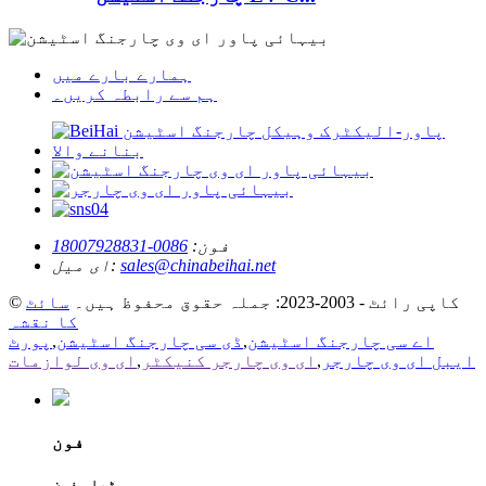
ہمارے بارے میں
ہم سے رابطہ کریں۔
فون:
0086-18007928831
sales@chinabeihai.net
ای میل:
© کاپی رائٹ - 2003-2023: جملہ حقوق محفوظ ہیں۔
سائٹ
کا نقشہ
اے سی چارجنگ اسٹیشن
,
ڈی سی چارجنگ اسٹیشن
,
پورٹ
ایبل ای وی چارجر
,
ای وی چارجر کنیکٹر
,
ای وی لوازمات
فون
ٹیلی فون