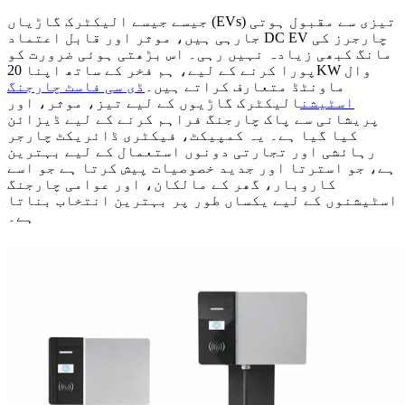
جیسے جیسے الیکٹرک گاڑیاں (EVs) تیزی سے مقبول ہوتی
جارہی ہیں، موثر اور قابل اعتماد DC EV چارجرز کی
مانگ کبھی زیادہ نہیں رہی۔ اس بڑھتی ہوئی ضرورت کو
پورا کرنے کے لیے، ہم فخر کے ساتھ اپنا 20KW وال
ماونٹڈ متعارف کراتے ہیں۔
ڈی سی فاسٹ چارجنگ
اسٹیشن
الیکٹرک گاڑیوں کے لیے تیز، موثر، اور
پریشانی سے پاک چارجنگ فراہم کرنے کے لیے ڈیزائن
کیا گیا ہے۔ یہ کمپیکٹ، فیکٹری ڈائریکٹ چارجر
رہائشی اور تجارتی دونوں استعمال کے لیے بہترین
ہے، جو استرتا اور جدید خصوصیات پیش کرتا ہے جو اسے
کاروبار، گھر کے مالکان، اور عوامی چارجنگ
اسٹیشنوں کے لیے یکساں طور پر بہترین انتخاب بناتا
ہے۔