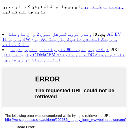
ہم سے رابطہ کریں۔
ای وی چارجنگ اسٹیشن کے بارے میں
مزید جاننے کے لیے
پچھلا:
ویدر پروف کمرشل لیول 2 وال ماونٹڈ AC EV
چارجر 11KW ہوم AC چارجنگ اسٹیشن ٹائپ 2 چارجنگ
پلگ کے ساتھ
اگلا:
فیکٹری کی قیمت 80 کلو واٹ نئی انرجی ڈی سی
چارجنگ پائل ODM/OEM فلور ماونٹڈ DC فاسٹ چارجنگ
اسٹیشن پبلک ای وی چارجر