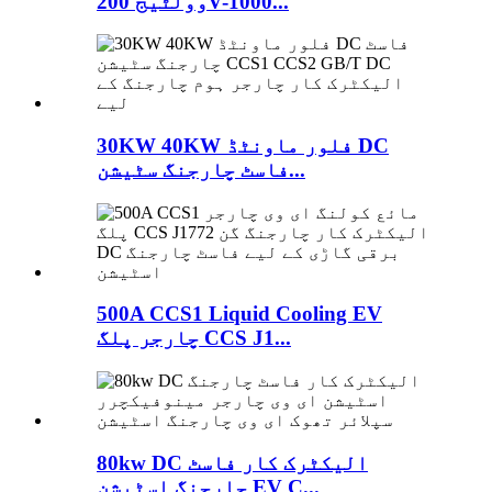
وولٹیج 200V-1000...
30KW 40KW فلور ماونٹڈ DC
فاسٹ چارجنگ سٹیشن...
500A CCS1 Liquid Cooling EV
چارجر پلگ CCS J1...
80kw DC الیکٹرک کار فاسٹ
چارجنگ اسٹیشن EV C...