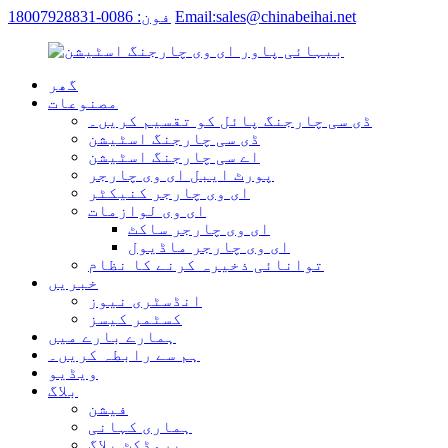
Email:sales@chinabeihai.net
فون: 0086-18007928831
گھر
مصنوعات
ڈی سی چارجنگ پائل کو تقسیم کریں۔
ڈی سی چارجنگ اسٹیشن
اے سی چارجنگ اسٹیشن
پورٹ ایبل ای وی چارجر
ای وی چارجر کنیکٹر
ای وی لوازمات
ای وی چارجر ساکٹ
ای وی چارجر ماڈیول
توانائی ذخیرہ کرنے کا نظام
خبریں
انڈسٹری نیوز
کسٹمر کیسز
ہمارے بارے میں
ہم سے رابطہ کریں۔
ویڈیو
بلاگ
فیشن
ہماری کہانی
پروڈکٹ بلاگ