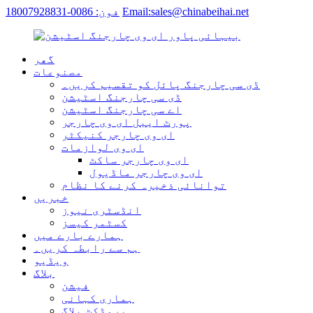
Email:sales@chinabeihai.net
فون: 0086-18007928831
گھر
مصنوعات
ڈی سی چارجنگ پائل کو تقسیم کریں۔
ڈی سی چارجنگ اسٹیشن
اے سی چارجنگ اسٹیشن
پورٹ ایبل ای وی چارجر
ای وی چارجر کنیکٹر
ای وی لوازمات
ای وی چارجر ساکٹ
ای وی چارجر ماڈیول
توانائی ذخیرہ کرنے کا نظام
خبریں
انڈسٹری نیوز
کسٹمر کیسز
ہمارے بارے میں
ہم سے رابطہ کریں۔
ویڈیو
بلاگ
فیشن
ہماری کہانی
پروڈکٹ بلاگ