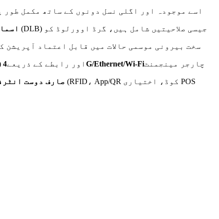
اسمار
چارجر مینجمنٹ
4G/Ethernet/Wi-Fi
(یا جدید تر) اور رابطے کے ذریعے
صارف دوست انٹرف