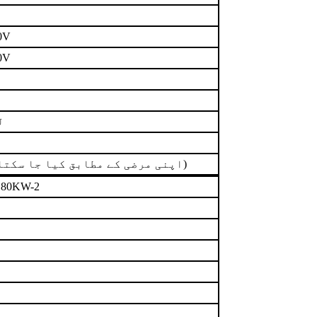
0V
0V
ل
5m (اپنی مرضی کے مطابق کیا جا سکتا ہے)
80KW-2