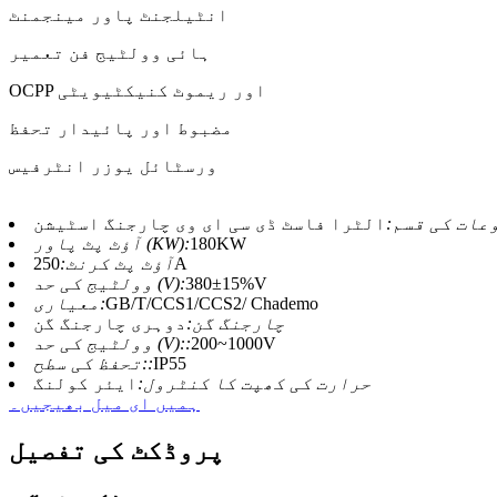
انٹیلجنٹ پاور مینجمنٹ
ہائی وولٹیج فن تعمیر
OCPP اور ریموٹ کنیکٹیویٹی
مضبوط اور پائیدار تحفظ
ورسٹائل یوزر انٹرفیس
عات کی قسم:
الٹرا فاسٹ ڈی سی ای وی چارجنگ اسٹیشن
180KW
آؤٹ پٹ پاور (KW):
250A
آؤٹ پٹ کرنٹ:
380±15%V
وولٹیج کی حد (V):
GB/T/CCS1/CCS2/ Chademo
معیاری:
چارجنگ گن:
دوہری چارجنگ گن
200~1000V
وولٹیج کی حد (V)::
IP55
تحفظ کی سطح::
حرارت کی کھپت کا کنٹرول:
ایئر کولنگ
ہمیں ای میل بھیجیں۔
پروڈکٹ کی تفصیل