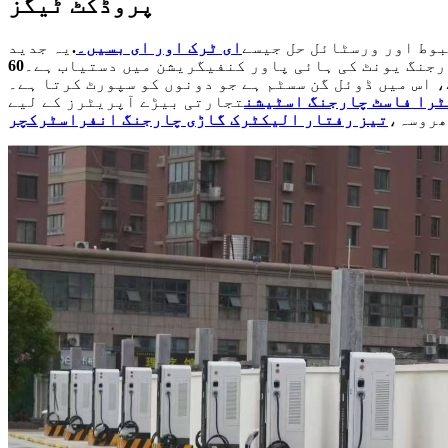
پروڈکٹ ٹیگز
بوط اور ورسٹائل حل جیسے
ای ٹرک اور ای بسیں۔
.
یہ جدید
رجنگ یونٹ کی ہائی پاور کنفیگریشن میں دستیاب ہے۔
 اس میں ڈوئل گن سسٹم ہے جو دونوں کو سپورٹ کرتا ہے۔
ٹرا فاسٹ چارجنگ اسٹیشن
تجارتی بیڑے آپریٹرز کے لیے
ھروسہ،
تیز رفتار الیکٹرک گاڑی چارجنگ انفراسٹرکچر