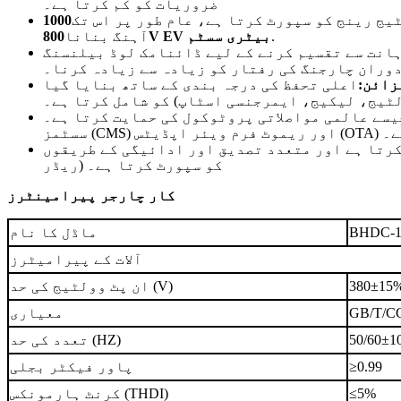
ضروریات کو کم کرتا ہے۔
یج رینج کو سپورٹ کرتا ہے، عام طور پر اس تک
.
800V EV بیٹری سسٹم
آہنگ بنانا
ے کے لیے ڈائنامک لوڈ بیلنسنگ (DLB) جیسی صلاحیتیں شامل ہیں، گرڈ اوورلوڈ کو
دوران چارجنگ کی رفتار کو زیادہ سے زیادہ کرنا۔
زائن:
ٹیج، لیکیج، ایمرجنسی اسٹاپ) کو شامل کرتا ہے۔
یسے عالمی مواصلاتی پروٹوکول کی حمایت کرتا ہے۔
ے لیے۔
د تصدیق اور ادائیگی کے طریقوں (RFID، App/QR کوڈ، اختیاری POS
ریڈر) کو سپورٹ کرتا ہے۔
کار چارجر پیرامینٹرز
BHDC-1
ماڈل کا نام
آلات کے پیرامیٹرز
380±15
ان پٹ وولٹیج کی حد (V)
GB/T/C
معیاری
50/60±1
تعدد کی حد (HZ)
≥0.99
پاور فیکٹر بجلی
≤5%
کرنٹ ہارمونکس (THDI)