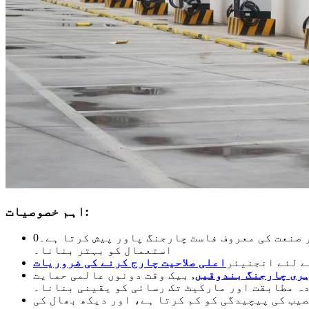
اہم خصوصیات:
0kW، کمرشل گاڑیوں کے چارجنگ کے اوقات میں زبردست کمی اور بیڑے کے
استعمال کو بہتر بنانا۔
ے لئے انجنیئر
اعلی صلاحیت چارج کرنے کی ضروریات
ری چارجنگ بندوقیں
, بیک وقت دونوں عالمی حمایت
ہ مطابقت اور مارکیٹ تک رسائی کو یقینی بنانا۔
یب کی پیچیدگی کو کم کرتا ہے، اور دیکھ بھال کی