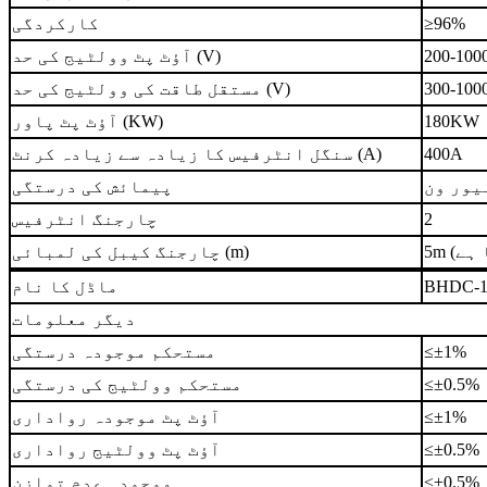
≥96%
کارکردگی
200-100
آؤٹ پٹ وولٹیج کی حد (V)
300-100
مستقل طاقت کی وولٹیج کی حد (V)
180KW
آؤٹ پٹ پاور (KW)
400A
سنگل انٹرفیس کا زیادہ سے زیادہ کرنٹ (A)
یور ون
پیمائش کی درستگی
2
چارجنگ انٹرفیس
چارجنگ کیبل کی لمبائی (m)
BHDC-1
ماڈل کا نام
دیگر معلومات
≤±1%
مستحکم موجودہ درستگی
≤±0.5%
مستحکم وولٹیج کی درستگی
≤±1%
آؤٹ پٹ موجودہ رواداری
≤±0.5%
آؤٹ پٹ وولٹیج رواداری
≤±0.5%
موجودہ عدم توازن