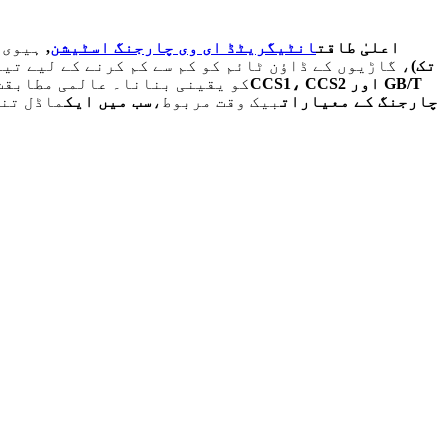
اعلیٰ طاقت
انٹیگریٹڈ ای وی چارجنگ اسٹیشن
,
ہیوی 
60kW اور 480KW تک)
، گاڑیوں کے ڈاؤن ٹائم کو کم سے کم کرنے کے لیے تی
CCS1، CCS2 اور GB/T
کو یقینی بنانا۔ عالمی مطابقت 
چارجنگ کے معیارات
بیک وقت مربوط،
سب میں ایک
ماڈل تنص