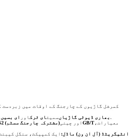
.
بھاری ڈیوٹی گاڑیاں
سمیت
ای ٹرک
اور
ای بسیں
f
معیارات،
GB/T
اور چینی
CCS2 (مشترکہ چارجنگ سسٹم)
انٹیگریٹڈ (آل ان ون) ماڈل:
ایک کمپیکٹ، سنگل کیبنٹ 