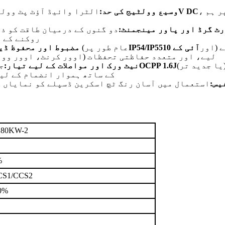
، اسے موجودہ اور اگلی نسل دونوں کے ساتھ مکمل طور پر ہم
1000V DC
وسیع وولٹیج کی حد:
الٹرا وائیڈ آؤٹ پٹ وولٹ
ٹ گرڈ اور پاور مینجمنٹ:
دو گنوں کے درمیان طاقت کو ذہانت سے تقسیم کرن
روکنے کے 
) سخت بیرونی موسمی حالات میں قابل اعتماد آپریشن کے
اور
آئی کے 10
IP54/IP55
اعلی تحفظ کی درجہ بندی کے ساتھ بنایا گیا (عام طور پر
مضبوط اور محفوظ ڈی
لیے، اور متعدد حفاظتی تحفظات (اوور کرنٹ، اوور وول
OCPP 1.6J
نیٹ ورک اور مواصلات کے لیے تیار:
ج
سسٹمز (CMS) اور ریموٹ فرم ویئر اپڈیٹس (OTA) کے ساتھ ہموار انضمام ک
یس:
استعمال میں آسان رنگ ٹچ اسکرین ڈسپلے کو نمایاں کرتا ہے اور متعد
80KW-2
%
CS1/CCS2
0%