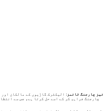
تیز چارجنگ ٹائمز
: الیکٹرک گاڑیوں کے مالکان اور ف
DC چارجنگ فراہم کر کے اسے حل کرتا ہے، جس سے انتظا