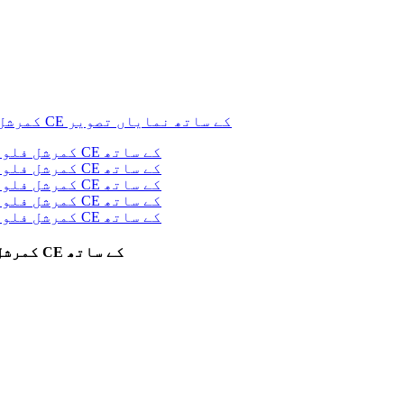
CCS/Gbt/Chademo IP54 لیول 3 DC کوئیک ای وی چارجر 160KW کمرشل فلور ماونٹڈ چارجنگ اسٹیشن عوامی چارجنگ کے لیے CE کے ساتھ