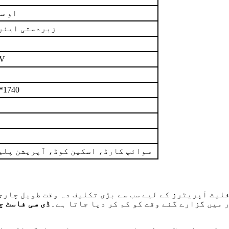
او سی
زبردستی ایئر
4V
*1740
سوائپ کارڈ، اسکین کوڈ، آپریشن پلی
لیٹ آپریٹرز کے لیے سب سے بڑی تکلیف دہ وقت طویل چارجن
ر میں گزارے گئے وقت کو کم کر دیا جاتا ہے۔
ڈی سی فاسٹ 