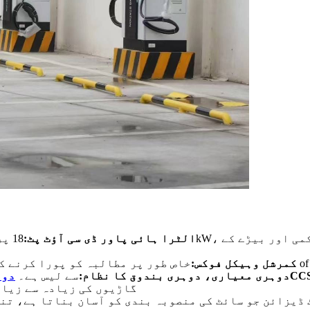
الٹرا ہائی پاور ڈی سی آؤٹ پٹ:
18 پر صنعت کی معروف فاسٹ چارجنگ پاور پیش کرتا ہے۔
o
کمرشل وہیکل فوکس:
خاص طور پر مطالبہ کو پورا کرنے ک
دوہری معیاری، دوہری بندوق کا نظام:
سے لیس ہے۔
دوہ
گاڑیوں کی زیادہ سے زیاد
ڈیزائن جو سائٹ کی منصوبہ بندی کو آسان بناتا ہے، تنص