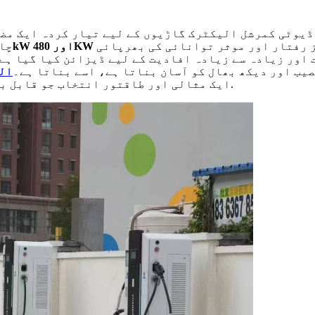
ڈیوٹی کمرشل الیکٹرک گاڑیوں کے لیے تیار کردہ ایک مض
ز رفتار اور موثر توانائی کی بھرپائی
چا
اور زیادہ سے زیادہ افادیت کے لیے ڈیزائن کیا گیا ہے،
یب اور دیکھ بھال کو آسان بناتا ہے، اسے بناتا ہے۔
ال
.
ایک مثالی اور طاقتور انتخاب جو قابل ب