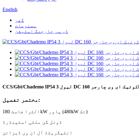
English
گھر
مصنوعات
ڈی سی چارجنگ اسٹیشن
مختصر تفصیل:
الٹرا فاسٹ 180kW پاور (480kW تک)
ڈوئل گن ملٹی اسٹینڈرڈ
انٹیگریٹڈ آل ان ون ڈیزائن