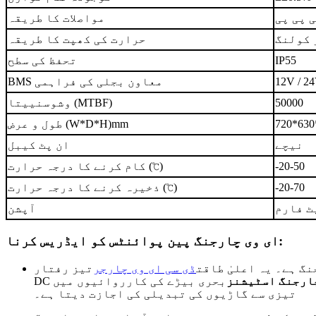
 پی پی
مواصلات کا طریقہ
 کولنگ
حرارت کی کھپت کا طریقہ
IP55
تحفظ کی سطح
12V / 2
BMS معاون بجلی کی فراہمی
50000
وشوسنییتا (MTBF)
720*630
طول و عرض (W*D*H)mm
نیچے
ان پٹ کیبل
-20-50
کام کرنے کا درجہ حرارت (℃)
-20-70
ذخیرہ کرنے کا درجہ حرارت (℃)
ٹ فارم
آپشن
ای وی چارجنگ پین پوائنٹس کو ایڈریس کرنا:
گ ہے۔ یہ اعلیٰ طاقت
ڈی سی ای وی چارجر
تیز رفتار
چارجنگ اسٹیشنز
بحری بیڑے کی کارروائیوں میں
تیزی سے گاڑیوں کی تبدیلی کی اجازت دیتا ہے۔