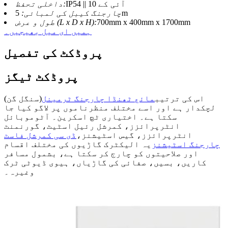
IP54 || آئی کے 10
داخلی تحفظ:
5m
چارجنگ کیبل کی لمبائی:
700mm x 400mm x 1700mm
طول و عرض (L x D x H):
ہمیں ای میل بھیجیں۔
پروڈکٹ کی تفصیل
پروڈکٹ ٹیگز
اس کی ترتیب
مائع ٹھنڈا چارجنگ ٹرمینل
(سنگل گن)
لچکدار ہے اور اسے مختلف منظرناموں پر لاگو کیا جا
سکتا ہے۔ اختیاری ٹچ اسکرین۔ آٹوموبائل
انٹرپرائزز، کمرشل رئیل اسٹیٹ، گورنمنٹ
انٹرپرائزز، گیس اسٹیشنز،
ڈی سی کمرشل فاسٹ
چارجنگ اسٹیشنز
یہ الیکٹرک گاڑیوں کی مختلف اقسام
اور صلاحیتوں کو چارج کر سکتا ہے، بشمول مسافر
کاریں، بسیں، صفائی کی گاڑیاں، ہیوی ڈیوٹی ٹرک
وغیرہ۔