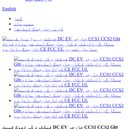
English
گھر
مصنوعات
ڈی سی چارجنگ اسٹیشن
فیکٹری کی تھوک قیمت DC EV چارجر CCS1 CCS2 Gbt