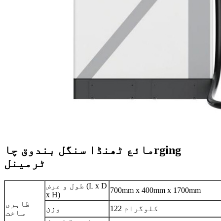
rging
مائع ٹھنڈا سنگل بندوق
چا
ٹرمینل
طول و عرض (L x D
700mm x 400mm x 1700mm
x H)
ظاہری
122 کلوگرام
وزن
ساخت