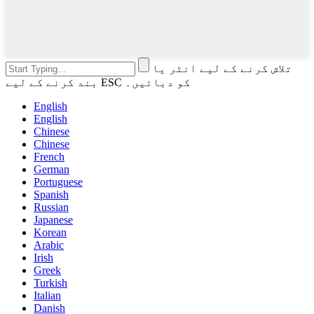
تلاش کرنے کے لیے انٹر یا
بند کرنے کے لیے ESC کو دبائیں۔
English
English
Chinese
Chinese
French
German
Portuguese
Spanish
Russian
Japanese
Korean
Arabic
Irish
Greek
Turkish
Italian
Danish