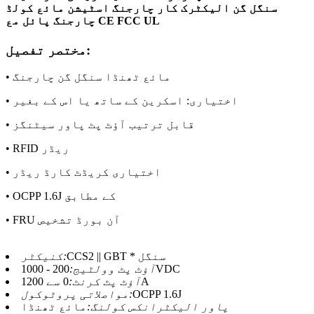
سنگل گن الیکٹرک کار چارجنگ اسٹیشن مائع کولڈ
چارجنگ پائل مع CE FCC UL
مختصر تفصیل:
• مائع ٹھنڈا سنگل گن چارجنگ
• اختیاری: اسکرین کے ساتھ یا اس کے بغیر
• قابل ترتیب آؤٹ پٹ پاور سیٹنگز
• RFID ریڈر
• اختیاری کریڈٹ کارڈ ریڈر
• OCPP 1.6J کے مطابق
• FRU آن بورڈ تشخیص
CCS2 || GBT * سنگل
کنیکٹر:
200 - 1000VDC
آؤٹ پٹ وولٹیج:
0 سے 1200A
آؤٹ پٹ کرنٹ:
OCPP 1.6J
مواصلاتی پروٹوکول:
پاور الیکٹرانکس کولنگ:
مائع ٹھنڈا