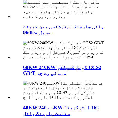
ہائی چارجنگ ایفیشنسی مین کیبنٹ
960kw سپل...
60KW-240KW ڈوئل کنیکٹر CCS2
GB/T ہائی وے چا...
40KW سے 240KW انٹیگریٹڈ DC
فاسٹ چارجنگ پائل...