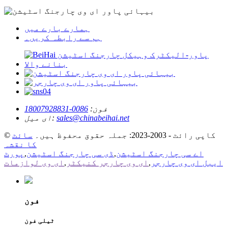
ہمارے بارے میں
ہم سے رابطہ کریں۔
فون:
0086-18007928831
sales@chinabeihai.net
ای میل:
© کاپی رائٹ - 2003-2023: جملہ حقوق محفوظ ہیں۔
سائٹ
کا نقشہ
اے سی چارجنگ اسٹیشن
,
ڈی سی چارجنگ اسٹیشن
,
پورٹ
ایبل ای وی چارجر
,
ای وی چارجر کنیکٹر
,
ای وی لوازمات
فون
ٹیلی فون