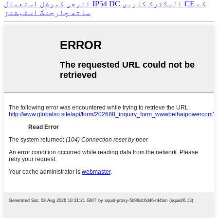
انرجی کمرشل استعمال IP54 DC الیکٹرک کاریں CE کے
ساتھ چارجنگ اسٹیشنز