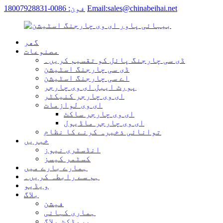
Email:sales@chinabeihai.net
فون: 0086-18007928831
گھر
مصنوعات
ڈی سی چارجنگ پائل کو تقسیم کریں۔
ڈی سی چارجنگ اسٹیشن
اے سی چارجنگ اسٹیشن
پورٹ ایبل ای وی چارجر
ای وی چارجر کنیکٹر
ای وی لوازمات
ای وی چارجر ساکٹ
ای وی چارجر ماڈیول
توانائی ذخیرہ کرنے کا نظام
خبریں
انڈسٹری نیوز
کسٹمر کیسز
ہمارے بارے میں
ہم سے رابطہ کریں۔
ویڈیو
بلاگ
فیشن
ہماری کہانی
پروڈکٹ بلاگ