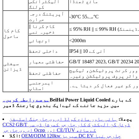
مائع ٹھنڈا
الیکٹرانکس
کولنگ
آپریٹنگ درجہ
55°C
°C سے
-30
حرارت
کام کرنا ||
کام کا
ذخیرہ نمی
ماحول
<2000m
اونچائی
IP54 || آئی کے 10
داخلی تحفظ
GB/T 18487 2023, GB/T 20234 2
حفاظتی معیار
سیفٹی
ڈیزائن
وور کرنٹ پروٹیکشن، لیکیج
حفاظتی تحفظ
واٹر پروف پروٹیکشن وغیرہ
ایمرجنسی
ر کو غیر فعال کر دیتا ہے۔
اسٹاپ
BeiHai Power Liquid Cooled کے بارے
ہم سے رابطہ کریں۔
میں مزید جاننے کے لیے
ایک بندوق
چارجنگ ڈھیر
پچھلا:
ہائی پاور مائع کولڈ ای وی چارجنگ اسٹیشن
CCS2 GB/T ڈوئل گن الیکٹرک کار چارجر کمرشل ڈی سی
ای وی چارجر Ocpp اور CE/TUV کے ساتھ
OEM/ODM 120kw سیریز DC EV چارجر نیا
اگلا: