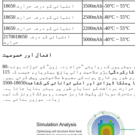
-50°C ~ 55°C
3500mAh
18650 انتہائی کم درجہ حرارت
-80°C ~ 55°C
2500mAh
18650 انتہائی کم درجہ حرارت
-40°C ~ 55°C
2200mAh
18650 انتہائی کم درجہ حرارت
2170018650 انتہائی کم درجہ
5000mAh
-40°C ~ 55°C
حرارت
افعال اور خصوصیت
کارکردگی:
بڑی صلاحیت والی پاؤچ بیٹریاں، جیسے کہ 115Ah ماڈل، بکتر بند گاڑیوں اور بھاری مشینری میں کولڈ اسٹارٹ کے لیے موزوں ہیں، جو
ی طور پر خارج ہونے کی مضبوط صلاحیتیں پیش کرتی ہیں۔
 پھلکا ڈیزائن اور اعلی توانائی کی کثافت:
18650-3500mAh(2500mAh) رینج انتہائی اعلی توانائی کی کثافت کے ساتھ کم درجہ حرارت کی کارکردگی کو متوازن کرتی
 حرارت برداشت کو نمایاں طور پر بہتر بنایا جاتا ہے۔
ٰ متحرک موبائل پلیٹ فارمز جیسے روبوٹک ڈرونز کے لیے
زیادہ موزوں بناتی ہے۔