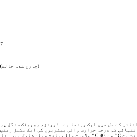
87±0.2
≤28mΩ(چارج شدہ حالت)