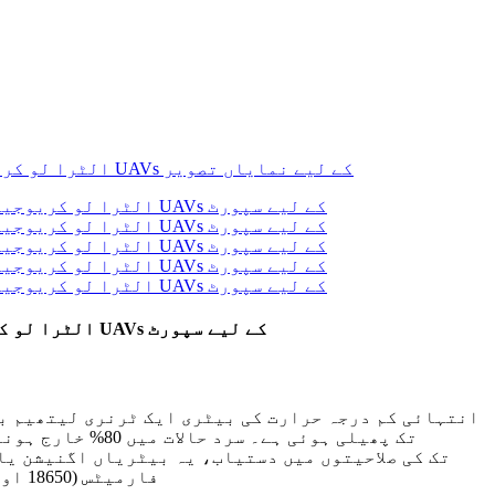
انتہائی کم درجہ حرارت لیتھیم آئن پاؤچ بیٹری 3.8V 31Ah -40°C الٹرا لو کریوجینک بیٹری ڈیپ سائیکل ڈسچارج بیٹری پیک UAVs کے لیے سپورٹ
انتہائی کم درجہ حرارت کی بیٹری ایک ٹرنری لیتھیم ب
فارمیٹس (18650 اور 21700) اور اعلی صلاحیت والے پاؤچ سیلز میں پیش کیے گئے، وہ مختلف حسب ضرورت شکلوں کو بھی سپورٹ کرتے ہیں۔