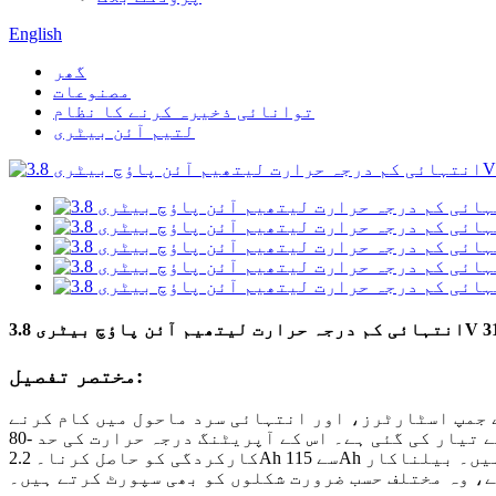
English
گھر
مصنوعات
توانائی ذخیرہ کرنے کا نظام
لتیم آئن بیٹری
مختصر تفصیل:
 جمپ اسٹارٹرز، اور انتہائی سرد ماحول میں کام کرنے
والے انفرادی فوجی سازوسامان کے لیے تیار کی گئی ہے۔ اس کے آپریٹنگ درجہ حرارت کی حد -80 ° C سے 60 ° C تک پھیلی ہوئی ہے۔ سرد حالات میں 80% خارج ہونے والی
کارکردگی کو حاصل کرنا۔ 2.2Ah سے 115Ah تک کی صلاحیتوں میں دستیاب، یہ بیٹریاں اگنیشن یا دھماکے کے بغیر سوئی کے داخل ہونے کے ٹیسٹ پاس کرتی ہیں۔ بیلناکار