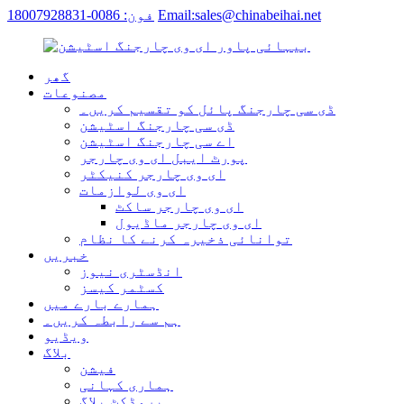
Email:sales@chinabeihai.net
فون: 0086-18007928831
گھر
مصنوعات
ڈی سی چارجنگ پائل کو تقسیم کریں۔
ڈی سی چارجنگ اسٹیشن
اے سی چارجنگ اسٹیشن
پورٹ ایبل ای وی چارجر
ای وی چارجر کنیکٹر
ای وی لوازمات
ای وی چارجر ساکٹ
ای وی چارجر ماڈیول
توانائی ذخیرہ کرنے کا نظام
خبریں
انڈسٹری نیوز
کسٹمر کیسز
ہمارے بارے میں
ہم سے رابطہ کریں۔
ویڈیو
بلاگ
فیشن
ہماری کہانی
پروڈکٹ بلاگ