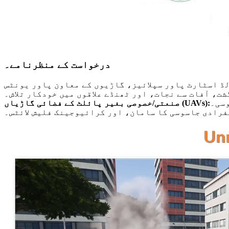
درخواست کے منظرنامے۔
ت، آفات سے نجات، اور ٹھنڈے علاقوں میں خودکار تلاش۔
وسی۔
صنعتی/خصوصی بغیر پائلٹ کے فضائی گاڑیاں (UAVs):
رادی جاسوسی کا سامان، اور کرائیوجینک فلیش لائٹس۔