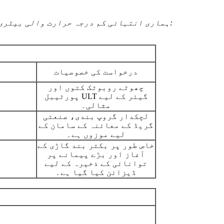
ہماری انتہائی کم درجہ حرارت والی بیٹری پروڈکٹ لائن اعلی توانائی کی کثافت سے لے کر انتہائی اعلی صلاحیت تک اختیارات کی ایک وسیع رینج پر محیط ہے:
درخواست کی خصوصیات
چھوٹے روبوٹک کتوں اور
پورٹیبل ULT گیئر کے لیے
مثالی۔
لچکدار گروپ بندی، صنعتی
گریڈ کے معائنہ کے سامان کے
لیے موزوں ہے۔
خاص طور پر بکتر بند گاڑی کے
آغاز اور بڑے پیمانے پر
توانائی کے ذخیرہ کے لیے
ڈیزائن کیا گیا ہے۔