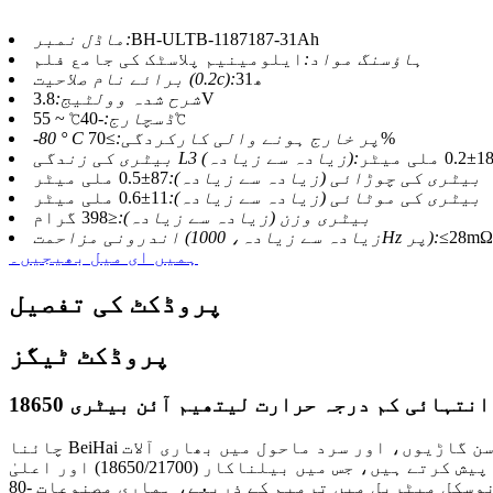
BH-ULTB-1187187-31Ah
ماڈل نمبر:
ہاؤسنگ مواد:
ایلومینیم پلاسٹک کی جامع فلم
31ھ
برائے نام صلاحیت (0.2c):
3.8V
شرح شدہ وولٹیج:
-40℃ ~ 55℃
ڈسچارج:
≥70%
-80 ° C پر خارج ہونے والی کارکردگی:
1 ملی میٹر
بیٹری کی زندگی L3 (زیادہ سے زیادہ):
بیٹری کی چوڑائی (زیادہ سے زیادہ):
87±0.5 ملی میٹر
بیٹری کی موٹائی (زیادہ سے زیادہ):
11±0.6 ملی میٹر
بیٹری وزن (زیادہ سے زیادہ):
≤398 گرام
اندرونی مزاحمت (زیادہ سے زیادہ، 1000Hz پر):
ہمیں ای میل بھیجیں۔
پروڈکٹ کی تفصیل
پروڈکٹ ٹیگز
18650 انتہائی کم درجہ حرارت لیتھیم آئن بیٹری
چائنا BeiHai پاور انتہائی کم درجہ حرارت والے ماحول کے لیے توانائی کے حل میں ایک رہنما ہے۔ ڈرونز، روبوٹک سنگل پرسن گاڑیوں، اور سرد ماحول میں بھاری آلات
کو درپیش طاقت کے چیلنجوں سے نمٹنے کے لیے، ہم انتہائی کم درجہ حرارت والی بیٹریوں کی ایک مکمل رینج پیش کرتے ہیں، جس میں بیلناکار (18650/21700) اور اعلیٰ
صلاحیت والے پاؤچ سیلز شامل ہیں۔ نانوسکل میٹریل میں ترمیم کے ذریعے، ہماری مصنوعات -80 ° C سے -40 ° C تک کے انتہائی درجہ حرارت پر غیر معمولی پاور آؤٹ پٹ